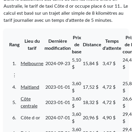
Australie, le tarif de taxi Côte d or occupe place
6
sur
11
.
. Le
calcul est basé sur un trajet aller simple de 8 kilomètres au
tarif journalier avec un temps d'attente de 5 minutes.
Prix
Pri
Lieu du
Dernière
Temps
Rang
de
Distance
de 
tarif
modification
d'attente
base
cour
5,10
24,4
1.
Melbourne
2024-09-23
15,84 $
3,47 $
$
$
⋮
3,60
25,8
4.
Maitland
2023-01-01
17,52 $
4,72 $
$
$
Côte
3,60
26,6
5.
2023-01-01
18,32 $
4,72 $
centrale
$
$
3,60
29,4
6.
Côte d or
2024-07-01
20,96 $
4,90 $
$
$
3,60
29,4