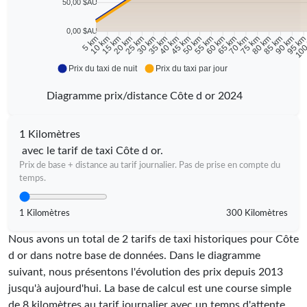
50,00 $AU
0,00 $AU
10 km
15 km
20 km
25 km
30 km
35 km
40 km
45 km
50 km
55 km
60 km
65 km
70 km
75 km
80 km
85 km
90 km
95 k
5 km
100
Prix du taxi de nuit
Prix du taxi par jour
Diagramme prix/distance Côte d or 2024
1 Kilomètres
avec le tarif de taxi Côte d or.
Prix de base + distance au tarif journalier. Pas de prise en compte du
temps.
1 Kilomètres
300 Kilomètres
Nous avons un total de 2 tarifs de taxi historiques pour Côte
d or dans notre base de données. Dans le diagramme
suivant, nous présentons l'évolution des prix depuis 2013
jusqu'à aujourd'hui. La base de calcul est une course simple
de 8 kilomètres au tarif journalier avec un temps d'attente