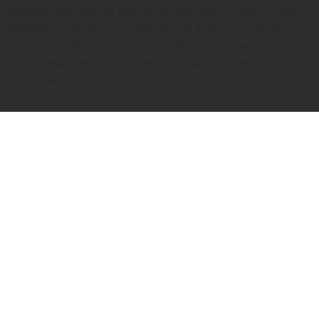
Veuillez noter que les prix de taxi calculés ne sont que des
estimations basées sur la distance, la durée du trajet et le
tarif de taxi déposé. Les prix calculés ne sont pas
contraignants et sont uniquement fournis à titre
d'information.