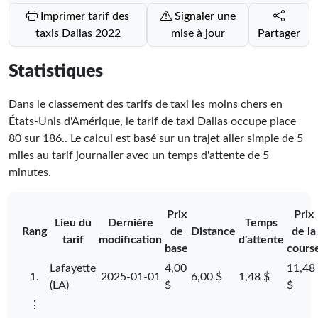
Imprimer tarif des
Signaler une
taxis Dallas 2022
mise à jour
Partager
Statistiques
Dans le classement des tarifs de taxi les moins chers en
États-Unis d'Amérique, le tarif de taxi Dallas occupe place
80
sur
186
.
. Le calcul est basé sur un trajet aller simple de 5
miles au tarif journalier avec un temps d'attente de 5
minutes.
Prix
Prix
Lieu du
Dernière
Temps
Rang
de
Distance
de la
tarif
modification
d'attente
base
cours
Lafayette
4,00
11,48
1.
2025-01-01
6,00 $
1,48 $
(LA)
$
$
⋮