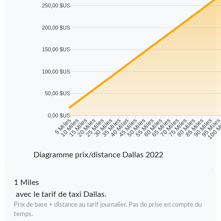
250,00 $US
200,00 $US
150,00 $US
100,00 $US
50,00 $US
0,00 $US
10 Miles
15 Miles
20 Miles
25 Miles
30 Miles
35 Miles
40 Miles
45 Miles
50 Miles
55 Miles
60 Miles
65 Miles
70 Miles
75 Miles
80 Miles
85 Miles
90 Miles
95 Mile
5 Miles
100 M
Diagramme prix/distance Dallas 2022
1 Miles
avec le tarif de taxi Dallas.
Prix de base + distance au tarif journalier. Pas de prise en compte du
temps.