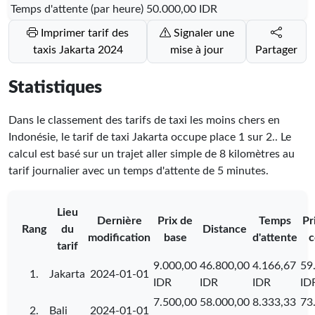
Temps d'attente (par heure)
50.000,00 IDR
Imprimer tarif des
Signaler une
taxis Jakarta 2024
mise à jour
Partager
Statistiques
Dans le classement des tarifs de taxi les moins chers en
Indonésie, le tarif de taxi Jakarta occupe place
1
sur
2
.
. Le
calcul est basé sur un trajet aller simple de 8 kilomètres au
tarif journalier avec un temps d'attente de 5 minutes.
Lieu
Dernière
Prix de
Temps
Pr
Rang
du
Distance
modification
base
d'attente
c
tarif
9.000,00
46.800,00
4.166,67
59
1.
Jakarta
2024-01-01
IDR
IDR
IDR
ID
7.500,00
58.000,00
8.333,33
73
2.
Bali
2024-01-01