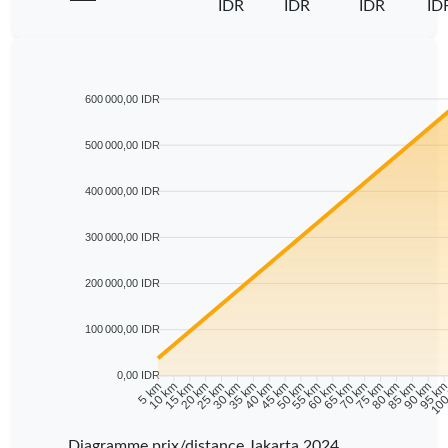
IDR
IDR
IDR
ID
600 000,00 IDR
500 000,00 IDR
400 000,00 IDR
300 000,00 IDR
200 000,00 IDR
100 000,00 IDR
0,00 IDR
10 km
15 km
20 km
25 km
30 km
35 km
40 km
45 km
50 km
55 km
60 km
65 km
70 km
75 km
80 km
85 km
90 km
95 k
5 km
100
Diagramme prix/distance Jakarta 2024