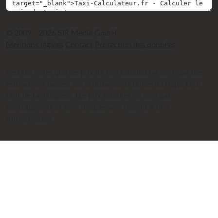
© 2009 - 2026 SIR Media GmbH
Mentions légales
Contact
Protection des données
Veuillez noter que les prix de taxi calculés ne sont que des
estimations basées sur la distance, la durée du trajet et le
tarif de taxi déposé. Les prix calculés ne sont pas
contraignants et sont uniquement fournis à titre
d'information.