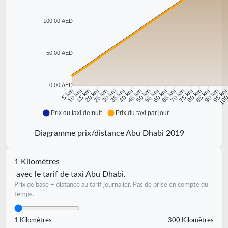
100,00 AED
50,00 AED
0,00 AED
10 km
15 km
20 km
25 km
30 km
35 km
40 km
45 km
50 km
55 km
60 km
65 km
70 km
75 km
80 km
85 km
90 km
95 k
5 km
100
Prix du taxi de nuit
Prix du taxi par jour
Diagramme prix/distance Abu Dhabi 2019
1 Kilomètres
avec le tarif de taxi Abu Dhabi.
Prix de base + distance au tarif journalier. Pas de prise en compte du
temps.
1 Kilomètres
300 Kilomètres