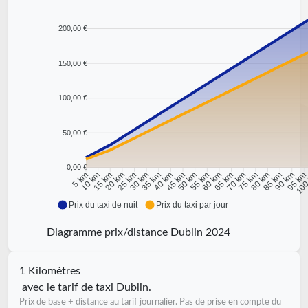
200,00 €
150,00 €
100,00 €
50,00 €
0,00 €
10 km
15 km
20 km
25 km
30 km
35 km
40 km
45 km
50 km
55 km
60 km
65 km
70 km
75 km
80 km
85 km
90 km
95 k
5 km
100
Prix du taxi de nuit
Prix du taxi par jour
Diagramme prix/distance Dublin 2024
1 Kilomètres
avec le tarif de taxi Dublin.
Prix de base + distance au tarif journalier. Pas de prise en compte du