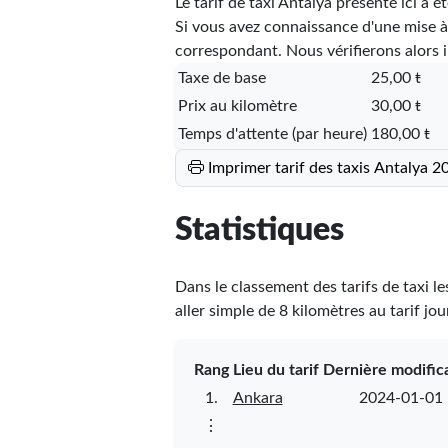
Le tarif de taxi Antalya présenté ici a é
Si vous avez connaissance d'une mise à jo
correspondant. Nous vérifierons alors 
Taxe de base
25,00 ŧ
Prix au kilomètre
30,00 ŧ
Temps d'attente (par heure)
180,00 ŧ
Imprimer tarif des taxis Antalya 2
Statistiques
Dans le classement des tarifs de taxi le
aller simple de 8 kilomètres au tarif jo
Rang
Lieu du tarif
Dernière modific
1.
Ankara
2024-01-01
⋮