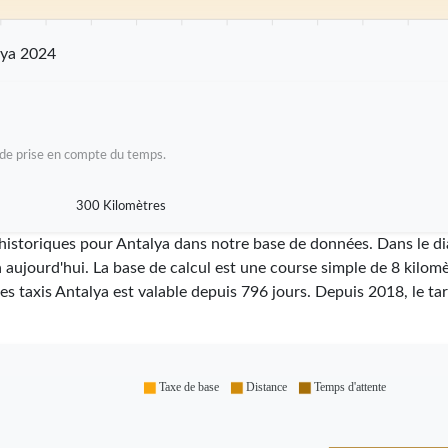
 km
25 km
30 km
35 km
40 km
45 km
50 km
55 km
60 km
65 km
7
lya 2024
as de prise en compte du temps.
300 Kilomètres
i historiques pour Antalya dans notre base de données. Dans le 
à aujourd'hui. La base de calcul est une course simple de 8 kilomè
des taxis Antalya est valable depuis
796
jours. Depuis
2018
, le t
Taxe de base
Distance
Temps d'attente