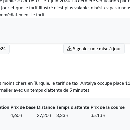
té publié
2024-06-01
le 1 juin 2024. La dernière vérification par 
ur et que le tarif illustré n'est plus valable, n'hésitez pas à nou
immédiatement le tarif.
024
Signaler une mise à jour
s moins chers en Turquie, le tarif de taxi Antalya occupe place
1
urnalier avec un temps d'attente de 5 minutes.
ation
Prix de base
Distance
Temps d'attente
Prix de la course
4,60 ŧ
27,20 ŧ
3,33 ŧ
35,13 ŧ