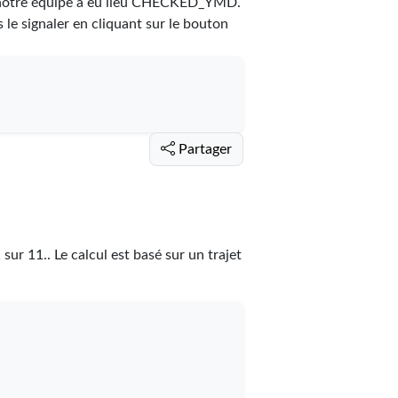
notre équipe a eu lieu
CHECKED_YMD
.
s le signaler en cliquant sur le bouton
Partager
1
sur
11
.
. Le calcul est basé sur un trajet