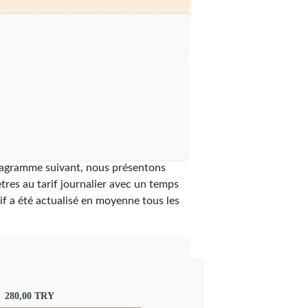
0 km
75 km
80 km
85 km
90 km
95 km
100 km
diagramme suivant, nous présentons
tres au tarif journalier avec un temps
arif a été actualisé en moyenne tous les
280,00 TRY