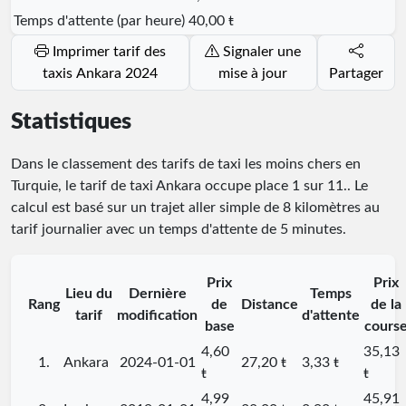
Temps d'attente (par heure)
40,00 ŧ
Imprimer tarif des
Signaler une
taxis Ankara 2024
mise à jour
Partager
Statistiques
Dans le classement des tarifs de taxi les moins chers en
Turquie, le tarif de taxi Ankara occupe place
1
sur
11
.
. Le
calcul est basé sur un trajet aller simple de 8 kilomètres au
tarif journalier avec un temps d'attente de 5 minutes.
Prix
Prix
Lieu du
Dernière
Temps
Rang
de
Distance
de la
tarif
modification
d'attente
base
cours
4,60
35,13
1.
Ankara
2024-01-01
27,20 ŧ
3,33 ŧ
ŧ
ŧ
4,99
45,91