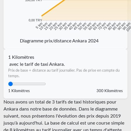
0,00 TRY
10 km
15 km
20 km
25 km
30 km
35 km
40 km
45 km
50 km
55 km
60 km
65 km
70 km
75 km
80 km
85 km
90 km
95 k
5 km
100
Diagramme prix/distance Ankara 2024
1 Kilomètres
avec le tarif de taxi Ankara.
Prix de base + distance au tarif journalier. Pas de prise en compte du
temps.
1 Kilomètres
300 Kilomètres
Nous avons un total de 3 tarifs de taxi historiques pour
Ankara dans notre base de données. Dans le diagramme
suivant, nous présentons l'évolution des prix depuis 2019
jusqu'à aujourd'hui. La base de calcul est une course simple
de 8 kilomètres au tarif journalier avec un temps d'attente