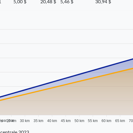
1
5,00 $
20,48 $
5,46 $
30,94 $
i par jour
km
25 km
30 km
35 km
40 km
45 km
50 km
55 km
60 km
65 km
70
centrale 2023