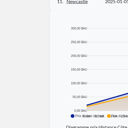
11.
Newcastle
2025-01-0
300,00 $AU
250,00 $AU
200,00 $AU
150,00 $AU
100,00 $AU
50,00 $AU
0,00 $AU
Prix du taxi de nuit
Prix du tax
5 km
10 km
15 km
20 
Diagramme prix/distance Côte 