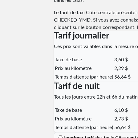
dans les taxis.
Le tarif de taxi Côte centrale présenté i
CHECKED_YMD
. Si vous avez connaiss
cliquant sur le bouton correspondant. N
Tarif journalier
Ces prix sont valables dans la mesure où
Taxe de base
3,60 $
Prix au kilomètre
2,29 $
Temps d'attente (par heure)
56,64 $
Tarif de nuit
Tous les jours entre 22h et 6h du matin
Taxe de base
6,10 $
Prix au kilomètre
2,73 $
Temps d'attente (par heure)
56,64 $
Imprimer tarif des taxis Côte cent