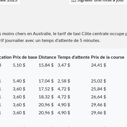
s moins chers en Australie, le tarif de taxi Côte centrale occupe
arif journalier avec un temps d'attente de 5 minutes.
cation
Prix de base
Distance
Temps d'attente
Prix de la course
3
5,10 $
15,84 $
3,47 $
24,41 $
1
5,40 $
17,04 $
2,58 $
25,02 $
1
3,60 $
17,52 $
4,72 $
25,84 $
1
3,60 $
18,32 $
4,72 $
26,64 $
1
3,60 $
20,96 $
4,90 $
29,46 $
1
3,60 $
20,96 $
4,90 $
29,46 $