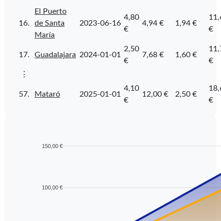
El Puerto
4,80
11,
16.
de Santa
2023-06-16
4,94 €
1,94 €
€
€
María
2,50
11,
17.
Guadalajara
2024-01-01
7,68 €
1,60 €
€
€
⋮
4,10
18,
57.
Mataró
2025-01-01
12,00 €
2,50 €
€
€
150,00 €
100,00 €