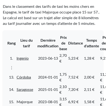
Dans le classement des tarifs de taxi les moins chers en
Espagne, le tarif de taxi Majorque occupe place
15
sur
57
.
.
Le calcul est basé sur un trajet aller simple de 8 kilomètres
au tarif journalier avec un temps d'attente de 5 minutes.
Prix
Pr
Lieu du
Dernière
Temps
Rang
de
Distance
de
tarif
modification
d'attente
base
cou
2,70
1.
Ingenio
2023-06-13
5,23 €
1,28 €
9,2
€
⋮
1,75
11,
13.
Córdoba
2024-01-01
7,52 €
2,00 €
€
€
2,10
11,
14.
Saragosse
2025-01-01
7,20 €
2,11 €
€
€
3,15
11,
15.
Majorque
2023-08-01
6,92 €
1,58 €
€
€