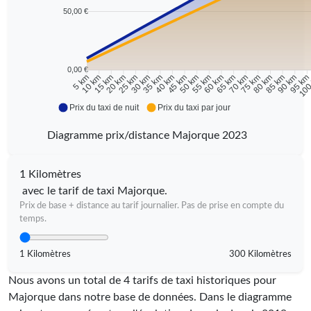
50,00 €
0,00 €
10 km
15 km
20 km
25 km
30 km
35 km
40 km
45 km
50 km
55 km
60 km
65 km
70 km
75 km
80 km
85 km
90 km
95 k
5 km
100
Prix du taxi de nuit
Prix du taxi par jour
Diagramme prix/distance Majorque 2023
1 Kilomètres
avec le tarif de taxi Majorque.
Prix de base + distance au tarif journalier. Pas de prise en compte du
temps.
1 Kilomètres
300 Kilomètres
Nous avons un total de 4 tarifs de taxi historiques pour
Majorque dans notre base de données. Dans le diagramme