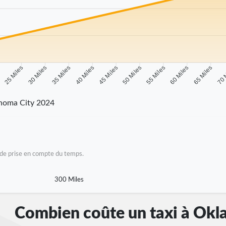
s
25 Miles
30 Miles
35 Miles
40 Miles
45 Miles
50 Miles
55 Miles
60 Miles
65 Miles
70 
homa City 2024
as de prise en compte du temps.
300 Miles
Combien coûte un taxi à Okl