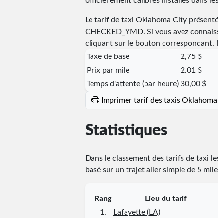
officiellement calibrés installés dans les
Le tarif de taxi Oklahoma City présenté
CHECKED_YMD
. Si vous avez connaiss
cliquant sur le bouton correspondant. N
Taxe de base
2,75 $
Prix par mile
2,01 $
Temps d'attente (par heure)
30,00 $
Imprimer tarif des taxis Oklahoma
Statistiques
Dans le classement des tarifs de taxi l
basé sur un trajet aller simple de 5 mil
Rang
Lieu du tarif
1.
Lafayette (LA)