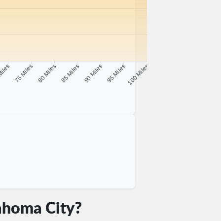
Miles
75 Miles
80 Miles
85 Miles
90 Miles
95 Miles
100 Miles
ahoma City?