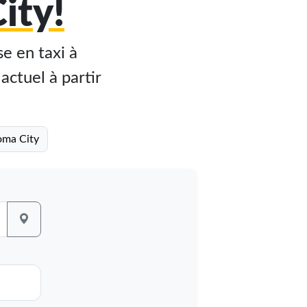
ity!
e en taxi à
actuel à partir
oma City