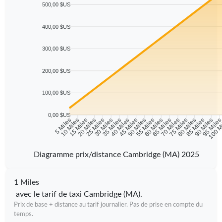
500,00 $US
400,00 $US
300,00 $US
200,00 $US
100,00 $US
0,00 $US
10 Miles
15 Miles
20 Miles
25 Miles
30 Miles
35 Miles
40 Miles
45 Miles
50 Miles
55 Miles
60 Miles
65 Miles
70 Miles
75 Miles
80 Miles
85 Miles
90 Miles
95 Mile
5 Miles
100 M
Diagramme prix/distance Cambridge (MA) 2025
1 Miles
avec le tarif de taxi Cambridge (MA).
Prix de base + distance au tarif journalier. Pas de prise en compte du
temps.