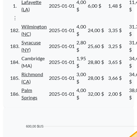
Lafayette
4,00
11,
1.
2025-01-01
6,00 $
1,48 $
(LA)
$
$
⋮
Wilmington
4,00
31,
182.
2025-01-01
24,00 $
3,35 $
(NC)
$
$
Syracuse
2,80
31,
183.
2025-01-01
25,60 $
3,25 $
(NY)
$
$
Cambridge
1,95
34,
184.
2025-01-01
28,80 $
3,65 $
(MA)
$
$
Richmond
3,00
34,
185.
2025-01-01
28,00 $
3,66 $
(CA)
$
$
Palm
4,00
38,
186.
2025-01-01
32,00 $
2,00 $
Springs
$
$
600,00 $US