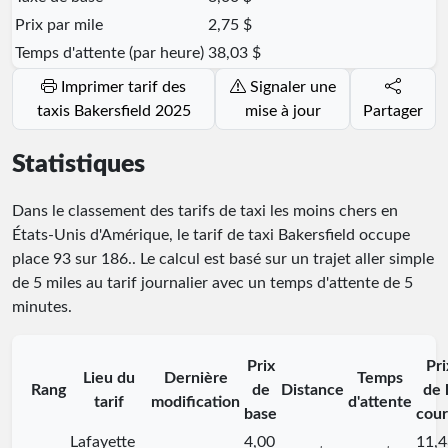
Prix par mile
2,75 $
Temps d'attente (par heure)
38,03 $
Imprimer tarif des
Signaler une
taxis Bakersfield 2025
mise à jour
Partager
Statistiques
Dans le classement des tarifs de taxi les moins chers en
États-Unis d'Amérique, le tarif de taxi Bakersfield occupe
place
93
sur
186
.
. Le calcul est basé sur un trajet aller simple
de 5 miles au tarif journalier avec un temps d'attente de 5
minutes.
Prix
Pri
Lieu du
Dernière
Temps
Rang
de
Distance
de 
tarif
modification
d'attente
base
cour
Lafayette
4,00
11,4