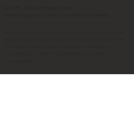
© 2009 - 2026 SIR Media GmbH
Mentions légales
Contact
Protection des données
Veuillez noter que les prix de taxi calculés ne sont que des
estimations basées sur la distance, la durée du trajet et le
tarif de taxi déposé. Les prix calculés ne sont pas
contraignants et sont uniquement fournis à titre
d'information.