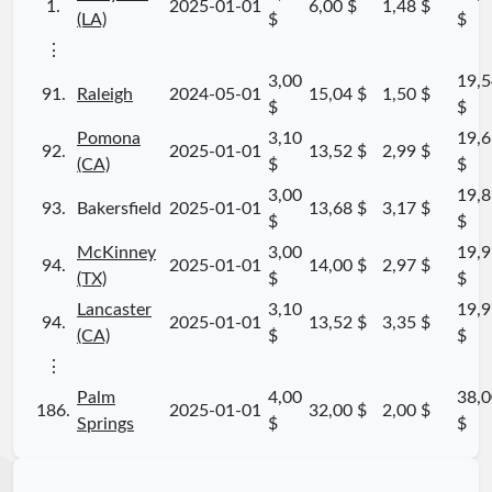
1.
2025-01-01
6,00 $
1,48 $
(LA)
$
$
⋮
3,00
19,5
91.
Raleigh
2024-05-01
15,04 $
1,50 $
$
$
Pomona
3,10
19,6
92.
2025-01-01
13,52 $
2,99 $
(CA)
$
$
3,00
19,8
93.
Bakersfield
2025-01-01
13,68 $
3,17 $
$
$
McKinney
3,00
19,9
94.
2025-01-01
14,00 $
2,97 $
(TX)
$
$
Lancaster
3,10
19,9
94.
2025-01-01
13,52 $
3,35 $
(CA)
$
$
⋮
Palm
4,00
38,0
186.
2025-01-01
32,00 $
2,00 $
Springs
$
$